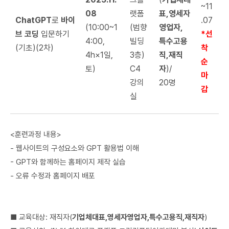
~11
08
랫폼
표,영세자
ChatGPT
로
바이
.07
(10:00~1
(범향
영업자,
브 코딩
입문하기
*선
4:00,
빌딩
특수고용
(기초)(2차)
착
4h×1일,
3층)
직,재직
순
토)
C4
자
)/
마
강의
20명
감
실
<훈련과정 내용>
- 웹사이트의 구성요소와 GPT 활용법 이해
- GPT와 함께하는 홈페이지 제작 실습
- 오류 수정과 홈페이지 배포
■ 교육대상: 재직자(
기업체대표,영세자영업자,특수고용직,재직자
)