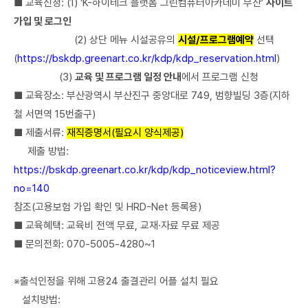
■ 교육신청: (1) ‘K-하이테크 플랫폼 그린컴퓨터아카데미 부산’
사이트
가입 및 로그인
(2) 상단 메뉴 시설공유의
시설/프로그램예약
선택
(
https://bskdp.greenart.co.kr/kdp/kdp_reservation.html
)
(3)
교육 및 프로그램 일정 안내
에서 프로그램 신청
■ 교육장소: 부산광역시 부산진구 중앙대로 749, 범향빌딩 3층(지하
철 서면역 15번출구)
■ 제출서류:
재직증명서(필요시 양식제공)
제출 방법:
https://bskdp.greenart.co.kr/kdp/kdp_noticeview.html?
no=140
참조(고용보험 가입 확인 및 HRD-Net 등록용)
■ 교육혜택: 교육비 전액 무료, 교재·자료 무료 제공
■ 문의전화: 070-5005-4280~1
※출석인정을 위해 고용24 출결관리 어플 설치 필요
설치방법: