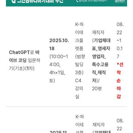
K-하
08.
이테
재직자
22
2025.10.
크플
(
기업체대
~1
18
랫폼
표,영세자
0.1
ChatGPT
로
바
(10:00~1
(범향
영업자,
7
이브 코딩
입문하
4:00,
빌딩
특수고용
*선
기(기초)(
1
차)
4h×1일,
3층)
직,재직
착
토)
C4
자
)/
순
강의
20명
마
실
감
K-하
08.
이테
재직자
22
2025.11.
크플
(
기업체대